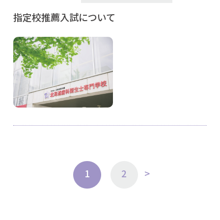
指定校推薦入試について
1
2
>