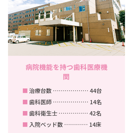
病院機能を持つ歯科医療機
関
■
治療台数 ……………… 44台
■
歯科医師 ……………… 14名
■
歯科衛生士 …………… 42名
■
入院ベッド数 ………… 14床