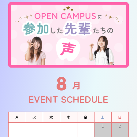
8
月
EVENT SCHEDULE
月
火
水
木
金
土
日
1
2