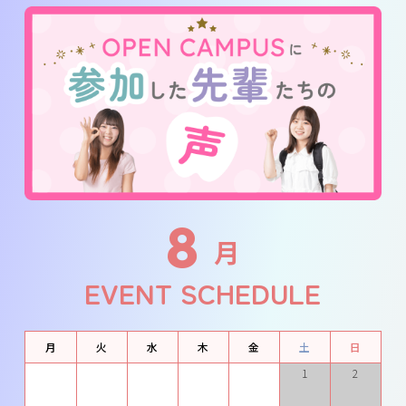
8
月
EVENT SCHEDULE
月
火
水
木
金
土
日
1
2