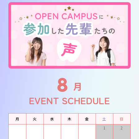
8
月
EVENT SCHEDULE
月
火
水
木
金
土
日
1
2