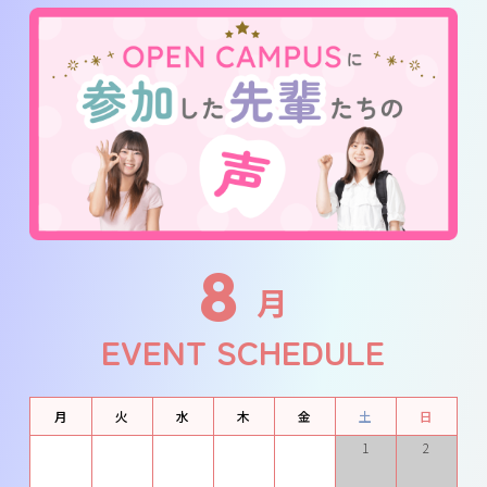
8
月
EVENT SCHEDULE
月
火
水
木
金
土
日
1
2