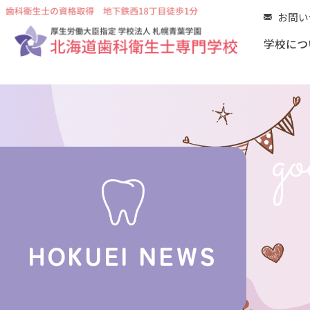
お問い
学校につ
歯
HO
本
施
職
HOKUEI NEWS