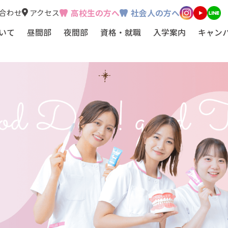
合わせ
アクセス
高校生の方へ
社会人の方へ
いて
昼間部
夜間部
資格・就職
入学案内
キャン
科衛生士とは
KUEIが選ばれる理由
学園について
設・設備
業実践専門課程
昼間部
臨床実習（昼間部）
カリキュラム（昼間部）
夜間部
臨床実習（夜間部）
夜間部への進学
カリキュラム（夜間部）
国家試験サポート
就職実績
活躍する先輩たち
募集要項
インターネッ
動画で分かる
学費について
奨学金・各種
高校生支援
社会人支援
年
卒
キ