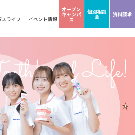
オープン
個別相談
キャンパ
資料請求
会
パスライフ
イベント情報
ス
ト出願
出願方法
支援制度
間スケジュール
業生インタビュー
ャンパスライフブログ
オープンキャンパス
オープンキャンパスに参加した先輩たちの
個別相談会
オープンキャンパス 交通費補助制度
夜間部授業見学会