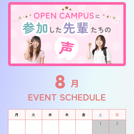
8
月
EVENT SCHEDULE
月
火
水
木
金
土
日
1
2